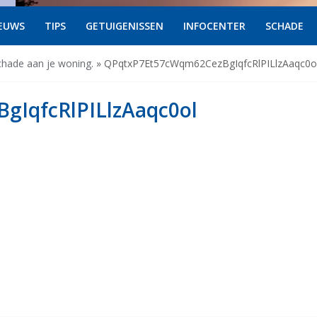
EUWS
TIPS
GETUIGENISSEN
INFOCENTER
SCHADE
hade aan je woning.
»
QPqtxP7Et57cWqm62CezBgIqfcRlPILlzAaqc0o
IqfcRlPILlzAaqc0ol