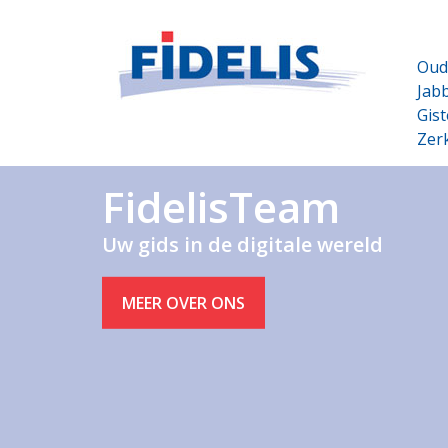
Oud
Jabb
Gist
Zer
FidelisTeam
Uw gids in de digitale wereld
MEER OVER ONS