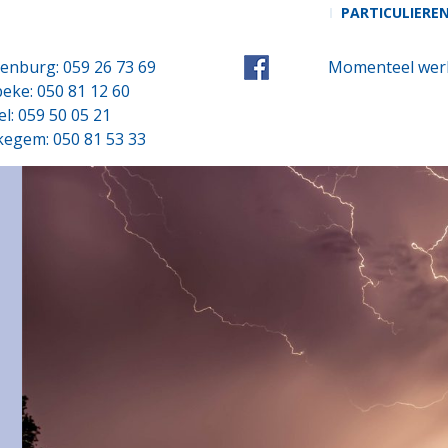
PARTICULIERE
enburg: 059 26 73 69
Momenteel werk
eke: 050 81 12 60
el: 059 50 05 21
kegem: 050 81 53 33