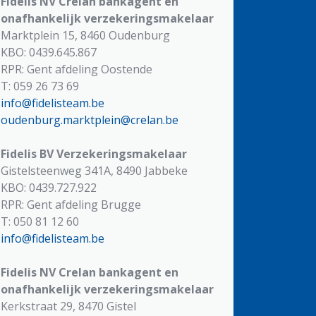
Fidelis NV
Crelan bankagent en
onafhankelijk verzekeringsmakelaar
Marktplein 15, 8460 Oudenburg
KBO: 0439.645.867
RPR: Gent afdeling Oostende
T: 059 26 73 69
info@fidelisteam.be
oudenburg.marktplein@crelan.be
Fidelis BV
Verzekeringsmakelaar
Gistelsteenweg 341A, 8490 Jabbeke
KBO: 0439.727.922
RPR: Gent afdeling Brugge
T: 050 81 12 60
info@fidelisteam.be
Fidelis NV
Crelan bankagent en
onafhankelijk verzekeringsmakelaar
Kerkstraat 29, 8470 Gistel