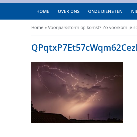
HOME
OVER ONS
ONZE DIENSTEN
NI
Home
»
Voorjaarsstorm op komst? Zo voorkom je sc
QPqtxP7Et57cWqm62CezBg