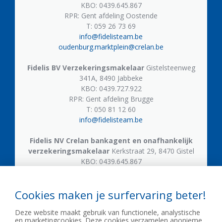
KBO: 0439.645.867
RPR: Gent afdeling Oostende
T: 059 26 73 69
info@fidelisteam.be
oudenburg.marktplein@crelan.be
Fidelis BV
Verzekeringsmakelaar
Gistelsteenweg
341A, 8490 Jabbeke
KBO: 0439.727.922
RPR: Gent afdeling Brugge
T: 050 81 12 60
info@fidelisteam.be
Fidelis NV
Crelan bankagent en onafhankelijk
verzekeringsmakelaar
Kerkstraat 29, 8470 Gistel
KBO: 0439.645.867
T: 059 50 05 21
gistel.kerkstraat@crelan.be
Cookies maken je surfervaring beter!
Fidelis NV
Crelan bankagent en onafhankelijk
Deze website maakt gebruik van functionele, analystische
verzekeringsmakelaar
Gistelsteenweg 609, 8490
en marketingcookies. Deze cookies verzamelen anonieme