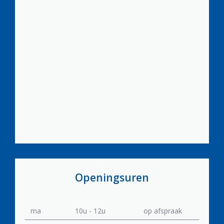
Openingsuren
ma
10u - 12u
op afspraak