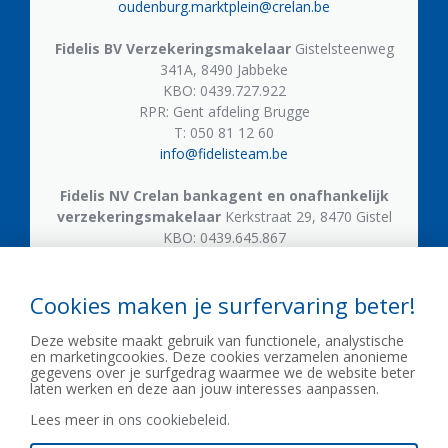
oudenburg.marktplein@crelan.be
Fidelis BV
Verzekeringsmakelaar
Gistelsteenweg
341A, 8490 Jabbeke
KBO: 0439.727.922
RPR: Gent afdeling Brugge
T: 050 81 12 60
info@fidelisteam.be
Fidelis NV
Crelan bankagent en onafhankelijk
verzekeringsmakelaar
Kerkstraat 29, 8470 Gistel
KBO: 0439.645.867
T: 059 50 05 21
gistel.kerkstraat@crelan.be
Cookies maken je surfervaring beter!
Fidelis NV
Crelan bankagent en onafhankelijk
Deze website maakt gebruik van functionele, analystische
verzekeringsmakelaar
Gistelsteenweg 609, 8490
en marketingcookies. Deze cookies verzamelen anonieme
Jabbeke
gegevens over je surfgedrag waarmee we de website beter
KBO: 0439.645.867
laten werken en deze aan jouw interesses aanpassen.
T: 050 81 53 33
Lees meer in
ons cookiebeleid.
zerkegem@crelan.be