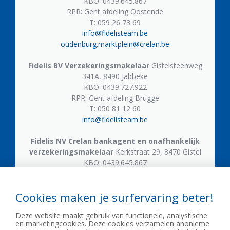
KBO: 0439.645.867
RPR: Gent afdeling Oostende
T: 059 26 73 69
info@fidelisteam.be
oudenburg.marktplein@crelan.be
Fidelis BV
Verzekeringsmakelaar
Gistelsteenweg
341A, 8490 Jabbeke
KBO: 0439.727.922
RPR: Gent afdeling Brugge
T: 050 81 12 60
info@fidelisteam.be
Fidelis NV
Crelan bankagent en onafhankelijk
verzekeringsmakelaar
Kerkstraat 29, 8470 Gistel
KBO: 0439.645.867
T: 059 50 05 21
gistel.kerkstraat@crelan.be
Cookies maken je surfervaring beter!
Fidelis NV
Crelan bankagent en onafhankelijk
Deze website maakt gebruik van functionele, analystische
verzekeringsmakelaar
Gistelsteenweg 609, 8490
en marketingcookies. Deze cookies verzamelen anonieme
Jabbeke