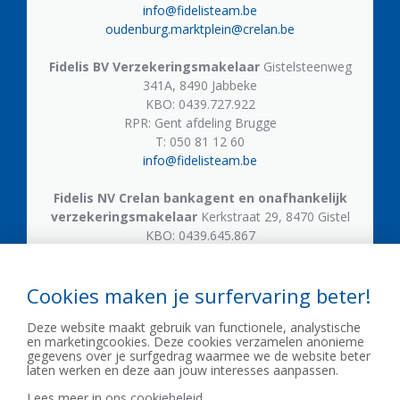
info@fidelisteam.be
oudenburg.marktplein@crelan.be
Fidelis BV
Verzekeringsmakelaar
Gistelsteenweg
341A, 8490 Jabbeke
KBO: 0439.727.922
RPR: Gent afdeling Brugge
T: 050 81 12 60
info@fidelisteam.be
Fidelis NV
Crelan bankagent en onafhankelijk
verzekeringsmakelaar
Kerkstraat 29, 8470 Gistel
KBO: 0439.645.867
T: 059 50 05 21
gistel.kerkstraat@crelan.be
Cookies maken je surfervaring beter!
Fidelis NV
Crelan bankagent en onafhankelijk
Deze website maakt gebruik van functionele, analystische
verzekeringsmakelaar
Gistelsteenweg 609, 8490
en marketingcookies. Deze cookies verzamelen anonieme
Jabbeke
gegevens over je surfgedrag waarmee we de website beter
KBO: 0439.645.867
laten werken en deze aan jouw interesses aanpassen.
T: 050 81 53 33
Lees meer in
ons cookiebeleid.