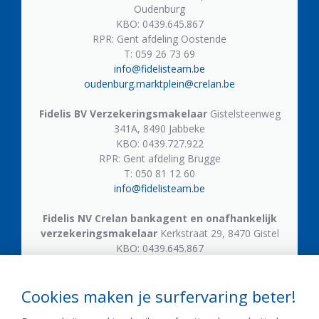
Oudenburg
KBO: 0439.645.867
RPR: Gent afdeling Oostende
T: 059 26 73 69
info@fidelisteam.be
oudenburg.marktplein@crelan.be
Fidelis BV
Verzekeringsmakelaar
Gistelsteenweg
341A, 8490 Jabbeke
KBO: 0439.727.922
RPR: Gent afdeling Brugge
T: 050 81 12 60
info@fidelisteam.be
Fidelis NV
Crelan bankagent en onafhankelijk
verzekeringsmakelaar
Kerkstraat 29, 8470 Gistel
KBO: 0439.645.867
T: 059 50 05 21
gistel.kerkstraat@crelan.be
Cookies maken je surfervaring beter!
Fidelis NV
Crelan bankagent en onafhankelijk