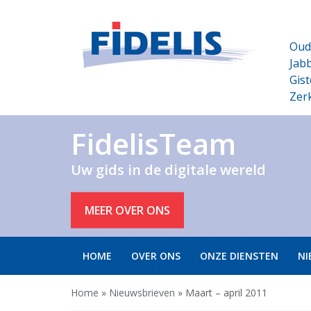
Oud
Jabb
Gist
Zer
FidelisTeam
Uw gids in de digitale wereld
MEER OVER ONS
HOME
OVER ONS
ONZE DIENSTEN
NI
Home
»
Nieuwsbrieven
»
Maart – april 2011