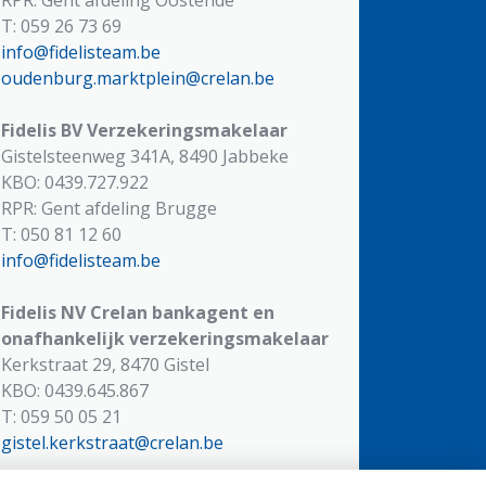
T: 059 26 73 69
info@fidelisteam.be
oudenburg.marktplein@crelan.be
Fidelis BV
Verzekeringsmakelaar
Gistelsteenweg 341A, 8490 Jabbeke
KBO: 0439.727.922
RPR: Gent afdeling Brugge
T: 050 81 12 60
info@fidelisteam.be
Fidelis NV
Crelan bankagent en
onafhankelijk verzekeringsmakelaar
Kerkstraat 29, 8470 Gistel
KBO: 0439.645.867
T: 059 50 05 21
gistel.kerkstraat@crelan.be