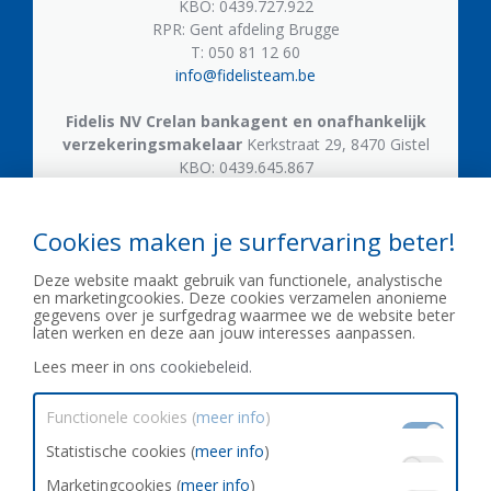
KBO: 0439.727.922
RPR: Gent afdeling Brugge
T: 050 81 12 60
info@fidelisteam.be
Fidelis NV
Crelan bankagent en onafhankelijk
verzekeringsmakelaar
Kerkstraat 29, 8470 Gistel
KBO: 0439.645.867
T: 059 50 05 21
gistel.kerkstraat@crelan.be
Cookies maken je surfervaring beter!
Fidelis NV
Crelan bankagent en onafhankelijk
Deze website maakt gebruik van functionele, analystische
verzekeringsmakelaar
Gistelsteenweg 609, 8490
en marketingcookies. Deze cookies verzamelen anonieme
Jabbeke
gegevens over je surfgedrag waarmee we de website beter
KBO: 0439.645.867
laten werken en deze aan jouw interesses aanpassen.
T: 050 81 53 33
Lees meer in
ons cookiebeleid.
zerkegem@crelan.be
Functionele cookies (
meer info
)
Statistische cookies (
meer info
)
Marketingcookies (
meer info
)