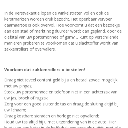
In de Kerstvakantie lopen de winkelstraten vol en ook de
kerstmarkten worden druk bezocht. Het openbaar vervoer
daarnaartoe is ook overvol. Hoe voorkomt u dat een bezoekje
aan een stad of markt nog duurder wordt dan gepland, door de
diefstal van uw portemonnee of gsm? U kunt op verschillende
manieren proberen te voorkomen dat u slachtoffer wordt van
zakkenrollers of overvallers.
Voorkom dat zakkenrollers u bestelen!
Draag niet teveel contant geld bij u en betaal zoveel mogelijk
met uw pinpas;
Steek uw portemonnee en telefoon niet in een achterzak van
uw jas, broek of rugzak;
Zorg voor een goed sluitende tas en draag de sluiting altijd bij
uw lichaam;
Draag kostbare sieraden en horloge niet opvallend;
Houd uw tas altijd bij u met uitzondering van in de auto. Hier
kunt u uw tas beter in de kofferbak bewaren als u rijdt, met alle