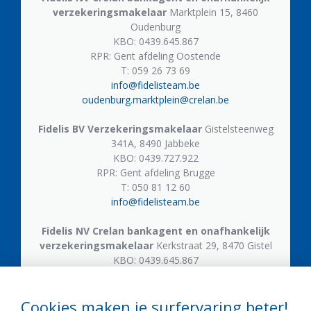
verzekeringsmakelaar
Marktplein 15, 8460
Oudenburg
KBO: 0439.645.867
RPR: Gent afdeling Oostende
T: 059 26 73 69
info@fidelisteam.be
oudenburg.marktplein@crelan.be
Fidelis BV
Verzekeringsmakelaar
Gistelsteenweg
341A, 8490 Jabbeke
KBO: 0439.727.922
RPR: Gent afdeling Brugge
T: 050 81 12 60
info@fidelisteam.be
Fidelis NV
Crelan bankagent en onafhankelijk
verzekeringsmakelaar
Kerkstraat 29, 8470 Gistel
KBO: 0439.645.867
T: 059 50 05 21
gistel.kerkstraat@crelan.be
Cookies maken je surfervaring beter!