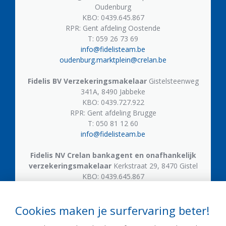
Oudenburg
KBO: 0439.645.867
RPR: Gent afdeling Oostende
T: 059 26 73 69
info@fidelisteam.be
oudenburg.marktplein@crelan.be
Fidelis BV
Verzekeringsmakelaar
Gistelsteenweg
341A, 8490 Jabbeke
KBO: 0439.727.922
RPR: Gent afdeling Brugge
T: 050 81 12 60
info@fidelisteam.be
Fidelis NV
Crelan bankagent en onafhankelijk
verzekeringsmakelaar
Kerkstraat 29, 8470 Gistel
KBO: 0439.645.867
T: 059 50 05 21
gistel.kerkstraat@crelan.be
Cookies maken je surfervaring beter!
Fidelis NV
Crelan bankagent en onafhankelijk