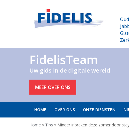
Oud
Jabb
Gist
Zer
FidelisTeam
Uw gids in de digitale wereld
MEER OVER ONS
HOME
OVER ONS
ONZE DIENSTEN
NI
Home
»
Tips
»
Minder inbraken deze zomer door stay