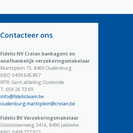
Contacteer ons
Fidelis NV
Crelan bankagent en
onafhankelijk verzekeringsmakelaar
Marktplein 15, 8460 Oudenburg
KBO: 0439.645.867
RPR: Gent afdeling Oostende
T: 059 26 73 69
info@fidelisteam.be
oudenburg.marktplein@crelan.be
Fidelis BV
Verzekeringsmakelaar
Gistelsteenweg 341A, 8490 Jabbeke
KBO: 0439.727.922