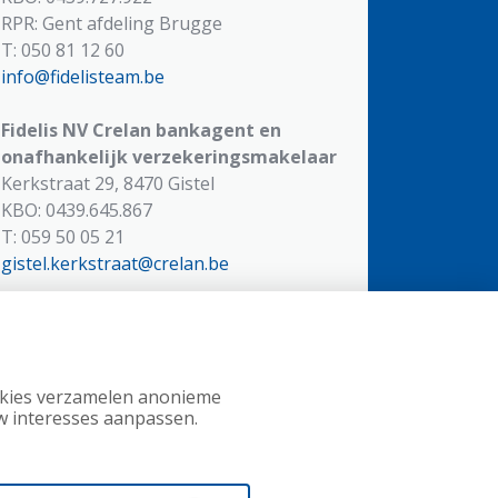
RPR: Gent afdeling Brugge
T: 050 81 12 60
info@fidelisteam.be
Fidelis NV
Crelan bankagent en
onafhankelijk verzekeringsmakelaar
Kerkstraat 29, 8470 Gistel
KBO: 0439.645.867
T: 059 50 05 21
gistel.kerkstraat@crelan.be
Fidelis NV
Crelan bankagent en
onafhankelijk verzekeringsmakelaar
Gistelsteenweg 609, 8490 Jabbeke
KBO: 0439.645.867
ookies verzamelen anonieme
w interesses aanpassen.
T: 050 81 53 33
zerkegem@crelan.be