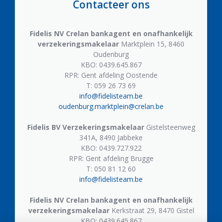
Contacteer ons
Fidelis NV
Crelan bankagent en onafhankelijk
verzekeringsmakelaar
Marktplein 15, 8460
Oudenburg
KBO: 0439.645.867
RPR: Gent afdeling Oostende
T: 059 26 73 69
info@fidelisteam.be
oudenburg.marktplein@crelan.be
Fidelis BV
Verzekeringsmakelaar
Gistelsteenweg
341A, 8490 Jabbeke
KBO: 0439.727.922
RPR: Gent afdeling Brugge
T: 050 81 12 60
info@fidelisteam.be
Fidelis NV
Crelan bankagent en onafhankelijk
verzekeringsmakelaar
Kerkstraat 29, 8470 Gistel
KBO: 0439.645.867