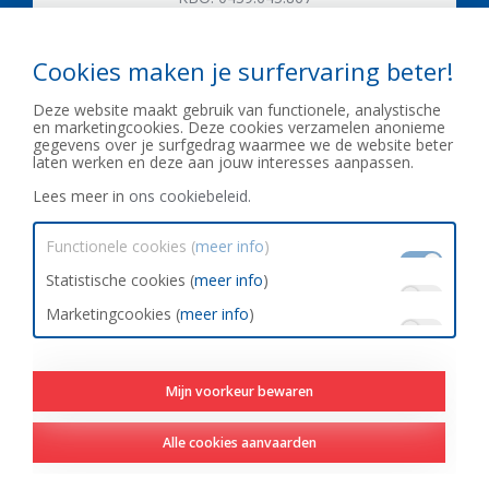
T: 059 50 05 21
gistel.kerkstraat@crelan.be
Cookies maken je surfervaring beter!
Fidelis NV
Crelan bankagent en onafhankelijk
Deze website maakt gebruik van functionele, analystische
verzekeringsmakelaar
Gistelsteenweg 609, 8490
en marketingcookies. Deze cookies verzamelen anonieme
Jabbeke
gegevens over je surfgedrag waarmee we de website beter
KBO: 0439.645.867
laten werken en deze aan jouw interesses aanpassen.
T: 050 81 53 33
Lees meer in
ons cookiebeleid.
zerkegem@crelan.be
Functionele cookies (
meer info
)
Statistische cookies (
meer info
)
Marketingcookies (
meer info
)
Carfixer
Mijn voorkeur bewaren
Alle cookies aanvaarden
IDD Richtlijn
Privacy clausule
Disclaimer
Cookiebeleid
Remuneratiebeleid
Duurzaamheidsbeleid
Created by Insucommerce